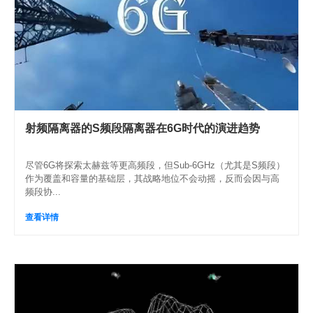
射频隔离器的S频段隔离器在6G时代的演进趋势
尽管6G将探索太赫兹等更高频段，但Sub-6GHz（尤其是S频段）
作为覆盖和容量的基础层，其战略地位不会动摇，反而会因与高
频段协...
查看详情